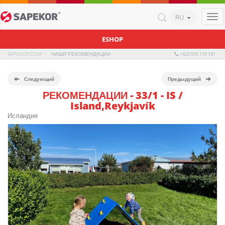
RU
Togg
navi
ESHOP
SAPEKOR.COM
НАШИ РЕКОМЕНДАЦИИ
+420 595 170 141
Следующий
Предыдущий
РЕКОМЕНДАЦИИ - 33/1 - IS /
Island,Reykjavík
Исландия