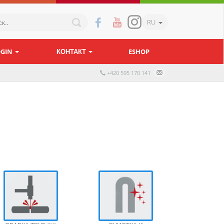
RU
OGIN
КОНТАКТ
ESHOP
+420 595 170 141