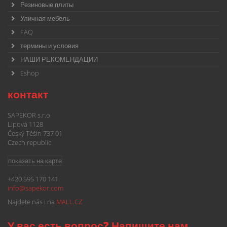
Резиновые плиты
Уличная мебель
FAQ
термины и условия
НАШИ РЕКОМЕНДАЦИИ
Eshop
контакт
SAPEKOR s.r.o.
Lipová 1128
Český Těšín 737 01
Czech republic
показать на карте
+420 595 170 141
info@
sapekor.com
Najdete nás i na
MALL.CZ
У вас есть вопрос? Напишите нам ...