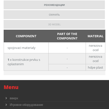
РЕКОМЕНДАЦИИ
СКАЧАТЬ
3D MODEL
PART OF THE
COMPONENT
MATERIAL
COMPONENT
nerezova
spojovaci materialy
-
ocel
nerezova
-
1
x konstrukce prvku s
ocel
oplastenim
-
hdpe plast
Menu
вверх
Игровое оборудование