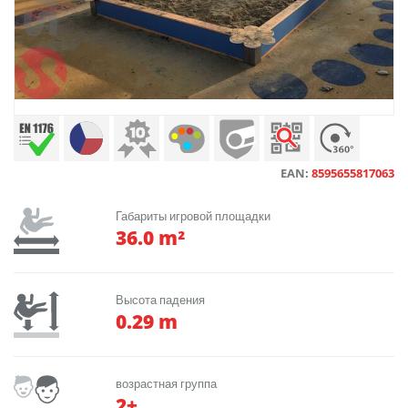
EAN:
8595655817063
Габариты игровой площадки
36.0 m²
Высота падения
0.29 m
возрастная группа
2+