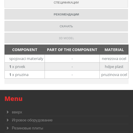
СПЕЦИФИКАЦИИ
РЕКОМЕНДАЦИИ
СКАЧАТЬ
3D MODEL
COMPONENT
PART OF THE COMPONENT
MATERIAL
spojovaci materialy
-
nerezova ocel
1
x prvek
-
hdpe plast
1
x pruzina
-
pruzinova ocel
Menu
вверх
Игровое оборудование
Резиновые плиты