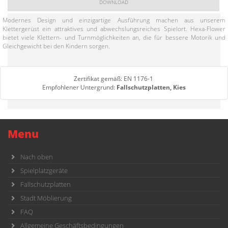
DOWNLOAD
Modernes Design und einzigartige Ausführung machen aus unserem
Klettergerüst ein attraktives und abwechslungsreiches Spielort. Hexa-Flower
bietet viele Klettern- und Turnmöglichkeiten an, die für bessere Motorik und
Gleichgewicht bei den Kindern sorgen.
Zertifikat gemäß: EN 1176-1
Empfohlener Untergrund:
Fallschutzplatten, Kies
Menu
Nach oben
Spielplatzgeräte
Fallschutzplatten
Stadt Möblierung
FAQ
Allgemeine Geschäftsbedingungen