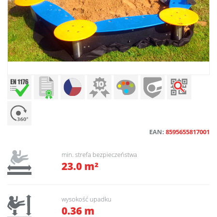
EAN:
8595655817001
min. strefa bezpieczeństwa
23.0 m²
wysokość upadku
0.36 m