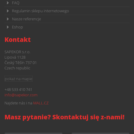
FAQ
Regulamin sklepu internetowego
Nasze referencje
Eshop
Kontakt
SAPEKOR s.r.o.
Lipová 1128
Český Těšín 737 01
Czech republic
pokaż na mapie
+48 533 410 741
info@
sapekor.com
Najdete nás i na
MALL.CZ
Masz pytanie? Skontaktuj się z-nami!