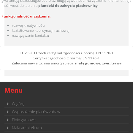
gwarantują bezobsługowość oraz długą żywotność. Na życzenie klienta istnieje
możliwość dokupienia
plandeki do zakrycia piaskownicy
.
Funkcjonalność urządzenia:
:
rozwój kreatywności
kształtowanie koordynacji ruchowej
nawiązywanie kontaktu
TÜV SÜD Czech certyfikat zgodności z normą: EN 1176-1
Certyfikat zgodności z normą: EN 1176-1
Zalecana nawierzchnia amortyzująca:
maty gumowe, żwir, trawa
Menu
W górę
Wyposażenie placów zabaw
Płyty gumowe
Mała architektura