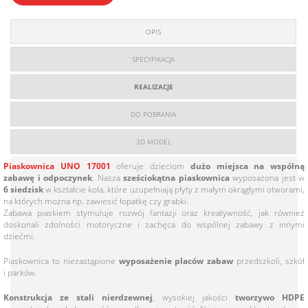
OPIS
SPECYFIKACJA
REALIZACJE
DO POBRANIA
3D MODEL
Piaskownica UNO 17001
oferuje dzieciom
dużo miejsca na wspólną
zabawę i odpoczynek
. Nasza
sześciokątna piaskownica
wyposażona jest w
6 siedzisk
w kształcie koła, które uzupełniają płyty z małym okrągłymi otworami,
na których można np. zawiesić łopatkę czy grabki.
Zabawa piaskiem stymuluje rozwój fantazji oraz kreatywność, jak również
doskonali zdolności motoryczne i zachęca do wspólnej zabawy z innymi
dziećmi.
Piaskownica to niezastąpione
wyposażenie placów zabaw
przedszkoli, szkół
i parków.
Konstrukcja ze stali nierdzewnej
, wysokiej jakości
tworzywo HDPE