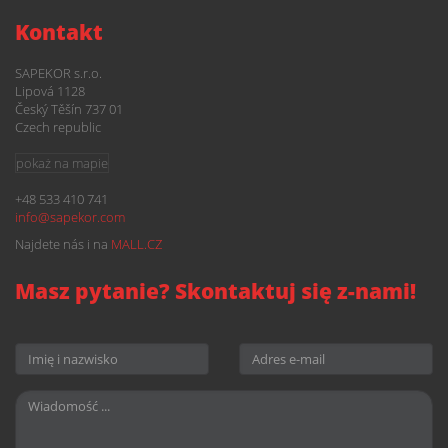
Kontakt
SAPEKOR s.r.o.
Lipová 1128
Český Těšín 737 01
Czech republic
pokaż na mapie
+48 533 410 741
info@
sapekor.com
Najdete nás i na
MALL.CZ
Masz pytanie? Skontaktuj się z-nami!