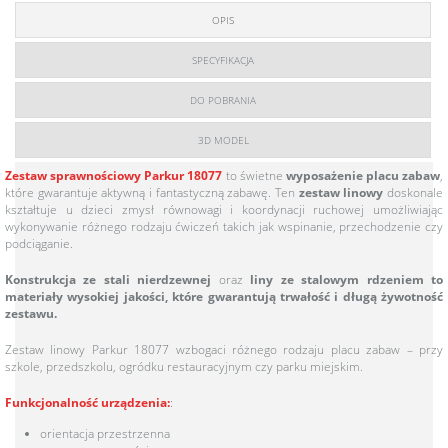
OPIS
SPECYFIKACJA
DO POBRANIA
3D MODEL
Zestaw sprawnościowy Parkur 18077
to świetne
wyposażenie placu zabaw
,
które gwarantuje aktywną i fantastyczną zabawę. Ten
zestaw linowy
doskonale
kształtuje u dzieci zmysł równowagi i koordynacji ruchowej umożliwiając
wykonywanie różnego rodzaju ćwiczeń takich jak wspinanie, przechodzenie czy
podciąganie.
Konstrukcja ze stali nierdzewnej
oraz
liny ze stalowym rdzeniem to
materiały wysokiej jakości, które gwarantują trwałość i długą żywotność
zestawu.
Zestaw linowy Parkur 18077 wzbogaci różnego rodzaju placu zabaw – przy
szkole, przedszkolu, ogródku restauracyjnym czy parku miejskim.
Funkcjonalność urządzenia:
:
orientacja przestrzenna