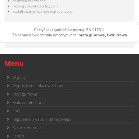
poprawa zręczności
rozwój sprawności fizycznej
kształtowanie koordynacji ruchowej
Certyfikat zgodności z normą: EN 1176-1
Zalecana nawierzchnia amortyzująca:
maty gumowe, żwir, trawa
Menu
W górę
Wyposażenie placów zabaw
Płyty gumowe
Mała architektura
FAQ
Regulamin sklepu internetowego
Nasze referencje
Eshop