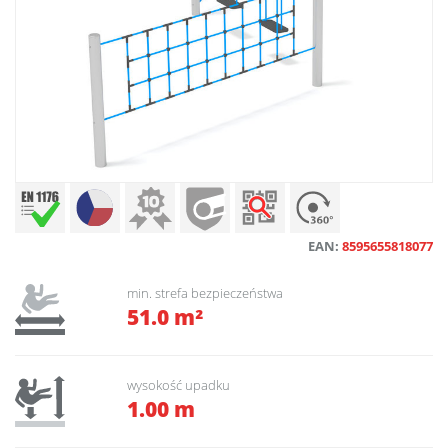
EAN:
8595655818077
min. strefa bezpieczeństwa
51.0 m²
wysokość upadku
1.00 m