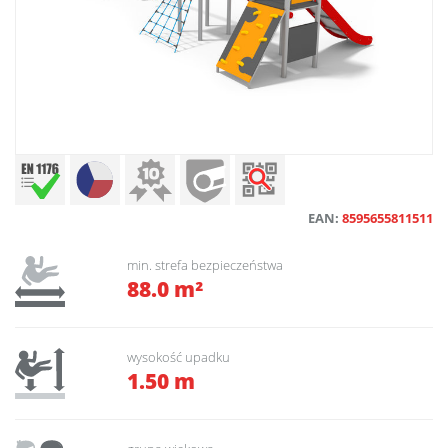
EAN:
8595655811511
min. strefa bezpieczeństwa
88.0 m²
wysokość upadku
1.50 m