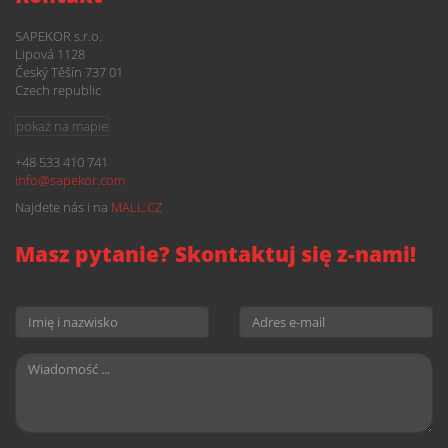
SAPEKOR s.r.o.
Lipová 1128
Český Těšín 737 01
Czech republic
pokaż na mapie
+48 533 410 741
info@
sapekor.com
Najdete nás i na
MALL.CZ
Masz pytanie? Skontaktuj się z-nami!