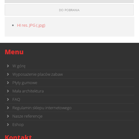
DO POBRANIA
HI res. JPG (.jpg)
Menu
W górę
Wyposażenie placów zabaw
Płyty gumowe
Mała architektura
FAQ
Regulamin sklepu internetowego
Nasze referencje
Eshop
Kontakt