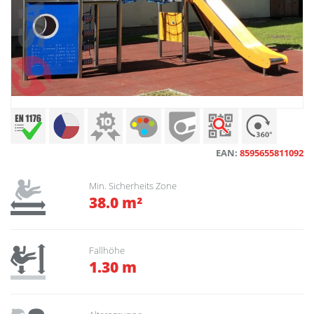
EAN:
8595655811092
Min. Sicherheits Zone
38.0 m²
Fallhöhe
1.30 m