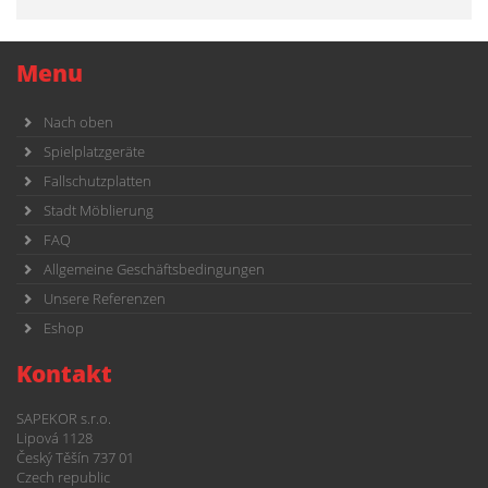
Menu
Nach oben
Spielplatzgeräte
Fallschutzplatten
Stadt Möblierung
FAQ
Allgemeine Geschäftsbedingungen
Unsere Referenzen
Eshop
Kontakt
SAPEKOR s.r.o.
Lipová 1128
Český Těšín 737 01
Czech republic