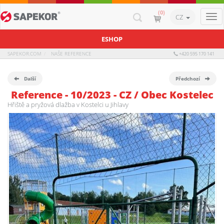
(0)
CZ
Togg
navi
ESHOP
SAPEKOR.COM
NAŠE REFERENCE
+420 595 170 141
Další
Předchozí
Reference - 10/2023 - CZ / Obec Kostelec
Hřiště a pryžová dlažba v Kostelci u Jihlavy