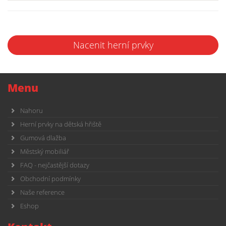
Nacenit herní prvky
Menu
Nahoru
Herní prvky na dětská hřiště
Gumová dlažba
Městský mobiliář
FAQ - nejčastější dotazy
Obchodní podmínky
Naše reference
Eshop