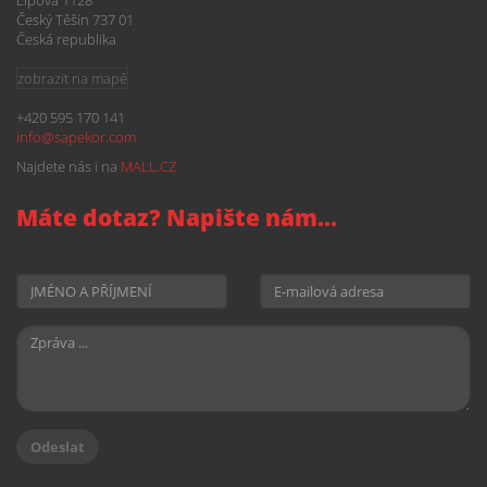
Lipová 1128
Český Těšín 737 01
Česká republika
zobrazit na mapě
+420 595 170 141
info@
sapekor.com
Najdete nás i na
MALL.CZ
Máte dotaz? Napište nám...
Odeslat