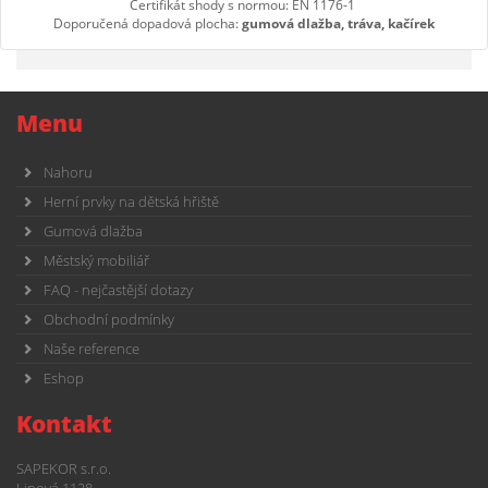
Certifikát shody s normou: EN 1176-1
Doporučená dopadová plocha:
gumová dlažba, tráva, kačírek
Menu
Nahoru
Herní prvky na dětská hřiště
Gumová dlažba
Městský mobiliář
FAQ - nejčastější dotazy
Obchodní podmínky
Naše reference
Eshop
Kontakt
SAPEKOR s.r.o.