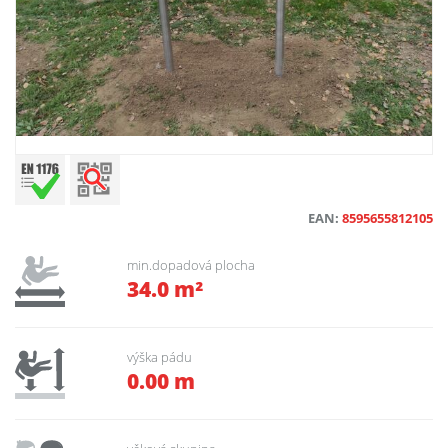
EAN:
8595655812105
min.dopadová plocha
34.0 m²
výška pádu
0.00 m