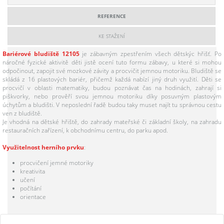
REFERENCE
KE STAŽENÍ
Bariérové bludiště 12105
je zábavným zpestřením všech dětskýc hřišť. Po
náročné fyzické aktivitě děti jistě ocení tuto formu zábavy, u které si mohou
odpočinout, zapojit své mozkové závity a procvičit jemnou motoriku. Bludiště se
skládá z 16 plastových bariér, přičemž každá nabízí jiný druh využití. Děti se
procvičí v oblasti matematiky, budou poznávat čas na hodinách, zahrají si
piškvorky, nebo prověří svou jemnou motoriku díky posuvným plastovým
úchytům a bludišti. V neposlední řadě budou taky muset najít tu správnou cestu
ven z bludiště.
Je vhodná na dětské hřiště, do zahrady mateřské či základní školy, na zahradu
restauračních zařízení, k obchodnímu centru, do parku apod.
Využitelnost herního prvku
:
procvičení jemné motoriky
kreativita
učení
počítání
orientace