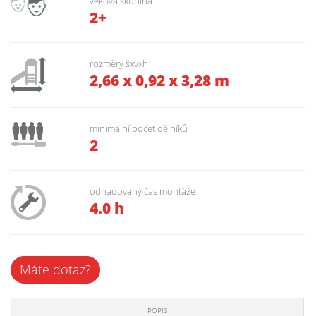
věková skupina
2+
rozměry šxvxh
2,66 x 0,92 x 3,28 m
minimální počet dělníků
2
odhadovaný čas montáže
4.0 h
Máte dotaz?
POPIS