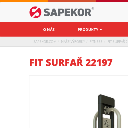
O NÁS
PRODUKTY
SAPEKOR.COM
NAŠE VÝROBKY
FITNESS
FIT SURFAŘ 
FIT SURFAŘ 22197