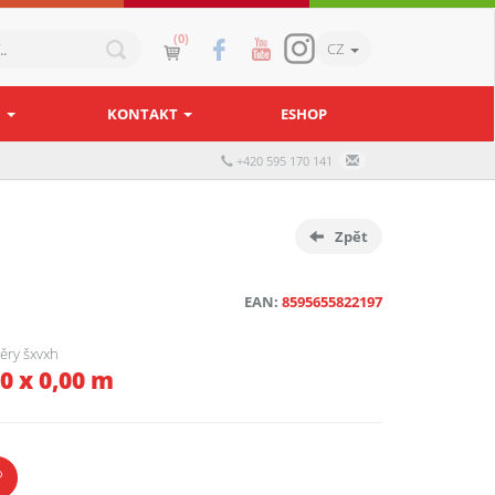
(0)
CZ
N
KONTAKT
ESHOP
+420 595 170 141
Zpět
EAN:
8595655822197
ěry šxvxh
00 x 0,00 m
?