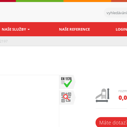
NAŠE SLUŽBY
NAŠE REFERENCE
LOGI
22197
rozm
0,
Máte dotaz