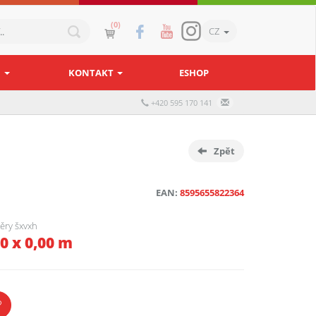
(0)
CZ
N
KONTAKT
ESHOP
+420 595 170 141
Zpět
EAN:
8595655822364
ěry šxvxh
00 x 0,00 m
?