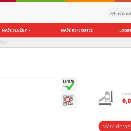
NAŠE SLUŽBY
NAŠE REFERENCE
LOGI
22364
rozm
0,
Máte dotaz